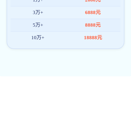
【主题教育】调查研究 ·交通
2023
06/02
查看详情>
【主题教育】交通枢纽集团党委
2023
06/02
思想主题教育第三期读书班
查看详情>