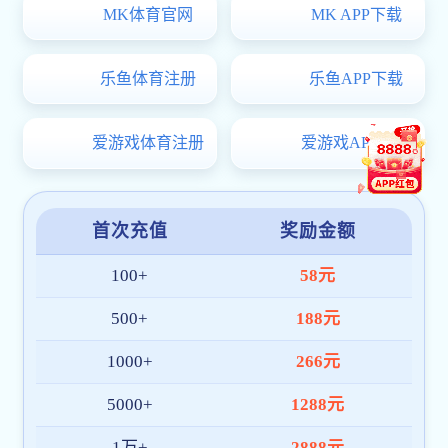
查看详情>
【主题教育】郑波涛带队赴成都
2023
06/07
查看详情>
【主题教育】调查研究 ·交通
2023
06/07
查看详情>