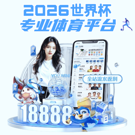
世界杯官方网页版-世界杯(中
首页
关于我们
党的建设